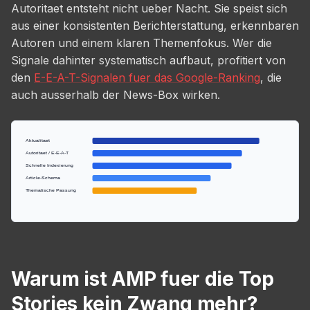
Autoritaet entsteht nicht ueber Nacht. Sie speist sich
aus einer konsistenten Berichterstattung, erkennbaren
Autoren und einem klaren Themenfokus. Wer die
Signale dahinter systematisch aufbaut, profitiert von
den
E-E-A-T-Signalen fuer das Google-Ranking
, die
auch ausserhalb der News-Box wirken.
Aktualitaet
Autoritaet / E-E-A-T
Schnelle Indexierung
Article-Schema
Thematische Passung
Warum ist AMP fuer die Top
Stories kein Zwang mehr?