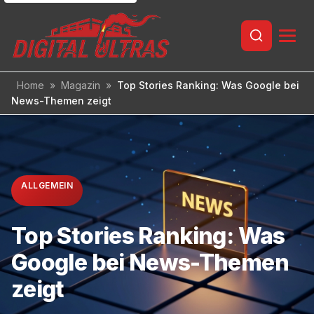
Inhalt
springen
Home
»
Magazin
»
Top Stories Ranking: Was Google bei
News-Themen zeigt
ALLGEMEIN
Top Stories Ranking: Was
Google bei News-Themen
zeigt