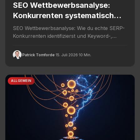
SEO Wettbewerbsanalyse:
Konkurrenten systematisch
analysieren
SEO Wettbewerbsanalyse: Wie du echte SERP-
Konkurrenten identifizierst und Keyword-,
Content- und Backlink-Luecken systematisch
aufdeckst.
Patrick Tomforde
·
15. Juli 2026
·
10 Min.
ALLGEMEIN