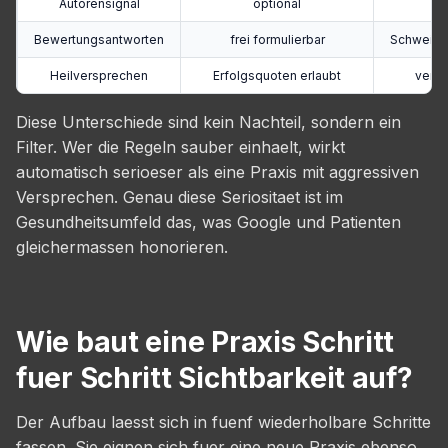
Autorensignal
optional
Fa
Bewertungsantworten
frei formulierbar
Schweigep
Heilversprechen
Erfolgsquoten erlaubt
verbo
Diese Unterschiede sind kein Nachteil, sondern ein
Filter. Wer die Regeln sauber einhaelt, wirkt
automatisch serioeser als eine Praxis mit aggressiven
Versprechen. Genau diese Seriositaet ist im
Gesundheitsumfeld das, was Google und Patienten
gleichermassen honorieren.
Wie baut eine Praxis Schritt
fuer Schritt Sichtbarkeit auf?
Der Aufbau laesst sich in fuenf wiederholbare Schritte
fassen. Sie eignen sich fuer eine neue Praxis ebenso