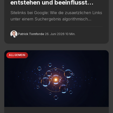
entstehen und beeinflusst
werden
Sitelinks bei Google: Wie die zusaetzlichen Links
unter einem Suchergebnis algorithmisch
entstehen und wie du sie indirekt beeinflusst.
Patrick Tomforde
·
26. Juni 2026
·
10 Min.
ALLGEMEIN