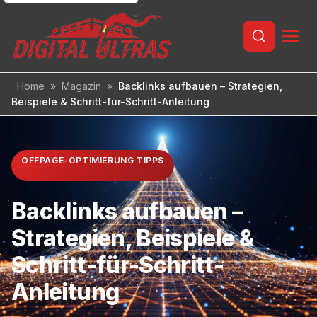
Inhalt
springen
Home
»
Magazin
»
Backlinks aufbauen – Strategien,
Beispiele & Schritt-für-Schritt-Anleitung
OFFPAGE-OPTIMIERUNG TIPPS
Backlinks aufbauen –
Strategien, Beispiele &
Schritt-für-Schritt-
Anleitung