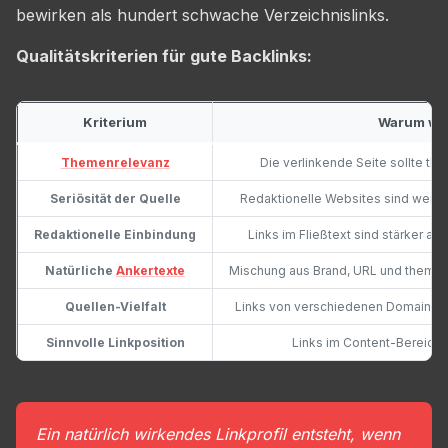
bewirken als hundert schwache Verzeichnislinks.
Qualitätskriterien für gute Backlinks:
Kriterium
Warum wic
Themenrelevanz
Die verlinkende Seite sollte th
Seriösität der Quelle
Redaktionelle Websites sind wertvo
Redaktionelle Einbindung
Links im Fließtext sind stärker al
Natürliche
Ankertexte
Mischung aus Brand, URL und thematis
Quellen-Vielfalt
Links von verschiedenen Domains si
Sinnvolle Linkposition
Links im Content-Bereich
Ein natürlich wirkendes Linkprofil entsteht, wenn