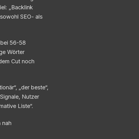
el: „Backlink
t sowohl SEO- als
 bei 56-58
ige Wörter
 dem Cut noch
onär“, „der beste“,
-Signale, Nutzer
ative Liste“.
h nah