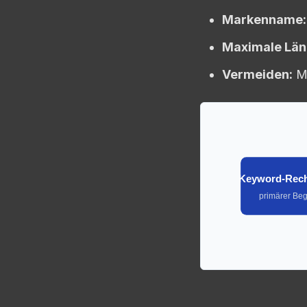
Markenname:
Maximale Län
Vermeiden:
Ma
Keyword-Rec
primärer Begr