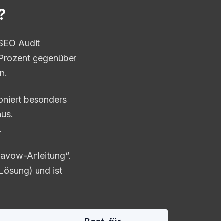
?
 „SEO Audit
 Prozent gegenüber
n.
ioniert besonders
aus.
.
savow-Anleitung“.
(Lösung) und ist