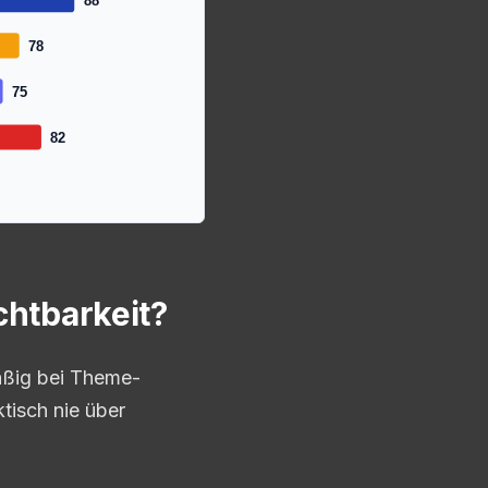
88
78
75
82
chtbarkeit?
mäßig bei Theme-
tisch nie über