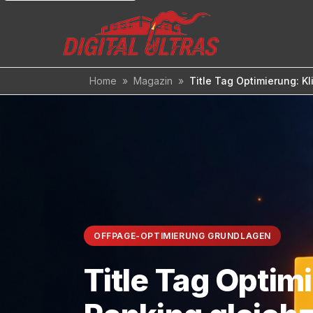
Inhalt
springen
Home
»
Magazin
»
Title Tag Optimierung: Kl
OFFPAGE-OPTIMIERUNG GRUNDLAGEN
Title Tag Optim