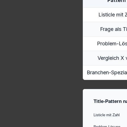
Pattern
Listicle mit 
Frage als Ti
Problem-Lö
Vergleich X 
Branchen-Spezial
Title-Pattern 
Listicle mit Zahl
Problem-Lösung