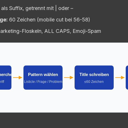
als Suffix, getrennt mit | oder –
ge:
60 Zeichen (mobile cut bei 56-58)
rketing-Floskeln, ALL CAPS, Emoji-Spam
herche
Pattern wählen
Title schreiben
iff
Listicle / Frage / Problem
≤60 Zeichen