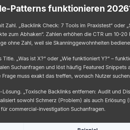
le-Patterns funktionieren 2026
 mit Zahl. „Backlink Check: 7 Tools im Praxistest“ oder
nkte zum Abhaken“. Zahlen erhöhen die CTR um 10-20
age ohne Zahl, weil sie Skanninggewohnheiten bediene
s Title. „Was ist X?“ oder „Wie funktioniert Y?“ – funkt
nalen Suchanfragen und löst häufig Featured Snippets 
e Frage muss exakt das treffen, wonach Nutzer suchen
-Lösung. „Toxische Backlinks entfernen: Audit und Di
nalisiert sowohl Schmerz (Problem) als auch Erlösung 
 für commercial-investigation Suchanfragen.