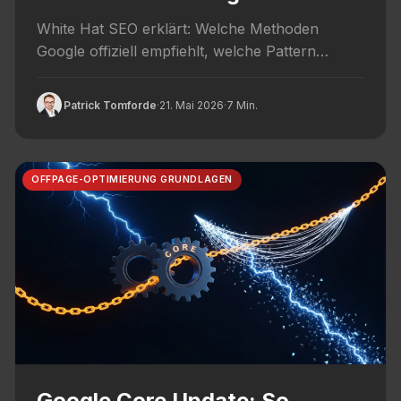
Wirkung
White Hat SEO erklärt: Welche Methoden
Google offiziell empfiehlt, welche Pattern
langfristig ranken und warum saubere SEO-
Arbeit nachhaltige...
Patrick Tomforde
·
21. Mai 2026
·
7 Min.
OFFPAGE-OPTIMIERUNG GRUNDLAGEN
Google Core Update: So