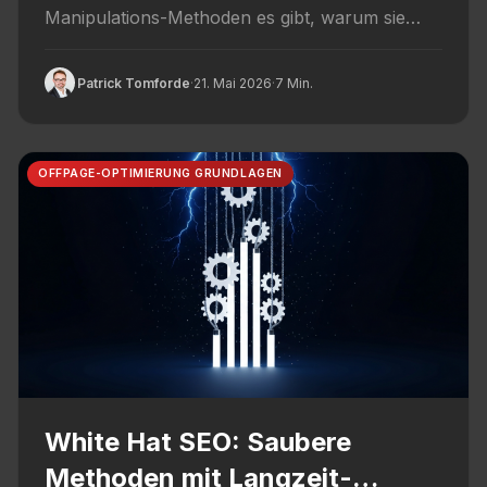
Manipulations-Methoden es gibt, warum sie
2026 nicht mehr funktionieren und welche
Risiken...
Patrick Tomforde
·
21. Mai 2026
·
7 Min.
OFFPAGE-OPTIMIERUNG GRUNDLAGEN
White Hat SEO: Saubere
Methoden mit Langzeit-