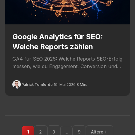
Google Analytics für SEO:
Welche Reports zählen
GA4 für SEO 2026: Welche Reports SEO-Erfolg
messen, wie du Engagement, Conversion und
User-Verhalten interpretierst und wo die...
Patrick Tomforde
·
19. Mai 2026
·
8 Min.
Seitennummerierung
der
1
2
3
…
9
Ältere