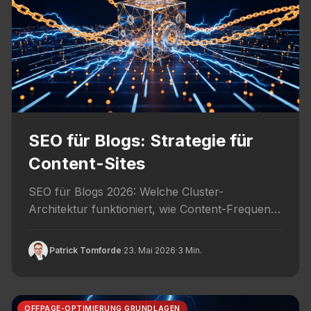
SEO für Blogs: Strategie für
Content-Sites
SEO für Blogs 2026: Welche Cluster-
Architektur funktioniert, wie Content-Frequenz
Sichtbarkeit beeinflusst und welche Pattern bei
Blog-SEO konsistent ranken.
Patrick Tomforde
·
23. Mai 2026
·
3 Min.
OFFPAGE-OPTIMIERUNG GRUNDLAGEN