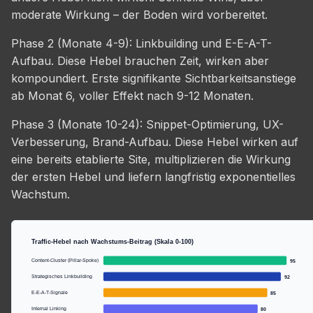
moderate Wirkung – der Boden wird vorbereitet.
Phase 2 (Monate 4-9): Linkbuilding und E-E-A-T-
Aufbau. Diese Hebel brauchen Zeit, wirken aber
kompoundiert. Erste signifikante Sichtbarkeitsanstiege
ab Monat 6, voller Effekt nach 9-12 Monaten.
Phase 3 (Monate 10-24): Snippet-Optimierung, UX-
Verbesserung, Brand-Aufbau. Diese Hebel wirken auf
eine bereits etablierte Site, multiplizieren die Wirkung
der ersten Hebel und liefern langfristig exponentielles
Wachstum.
Traffic-Hebel nach Wachstums-Beitrag (Skala 0-100)
Content-Cluster (Pillar-Spoke)
95
Strategisches Linkbuilding
92
E-E-A-T-Signale
85
Internal Linking
80