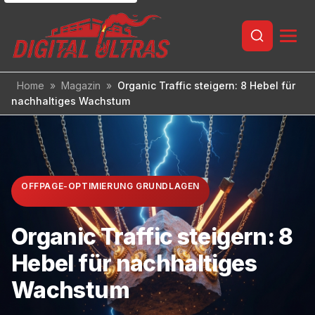
Inhalt
springen
Home
»
Magazin
»
Organic Traffic steigern: 8 Hebel für
nachhaltiges Wachstum
OFFPAGE-OPTIMIERUNG GRUNDLAGEN
Organic Traffic steigern: 8
Hebel für nachhaltiges
Wachstum