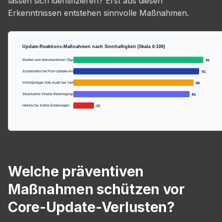
lassen sich identifizieren? Erst aus diesen
Erkenntnissen entstehen sinnvolle Maßnahmen.
Update-Reaktions-Maßnahmen nach Sinnhaftigkeit (Skala 0-100)
Warten und dokumentieren (Tag 1-14)
95
Systematische Post-Update-Analyse
92
Vollständiger Site-Audit bei Verlust
88
Strukturelle Inhalts-Bereinigung
85
Hektische Sofort-Änderungen
15
Welche präventiven
Maßnahmen schützen vor
Core-Update-Verlusten?