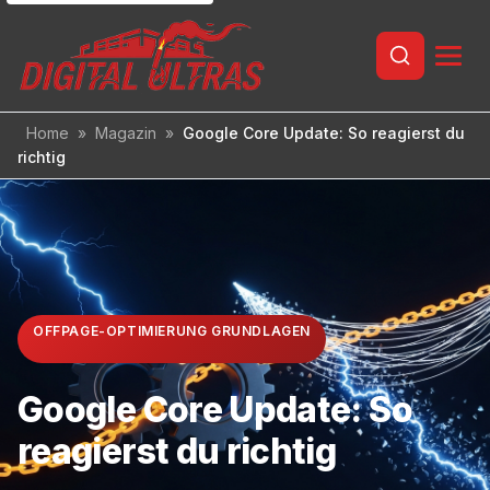
Inhalt
springen
Home
»
Magazin
»
Google Core Update: So reagierst du
richtig
OFFPAGE-OPTIMIERUNG GRUNDLAGEN
Google Core Update: So
reagierst du richtig