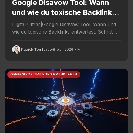
Google Disavow Tool: Wann
und wie du toxische Backlinks
entwertest
Digital Ultras|Google Disavow Tool: Wann und
wie du toxische Backlinks entwertest. Schritt-
für-Schritt-Anleitung mit Praxisbeispielen aus 12
Jahren Linkbuilding.
Patrick Tomforde
·
8. Apr. 2026
·
7 Min.
OFFPAGE-OPTIMIERUNG GRUNDLAGEN