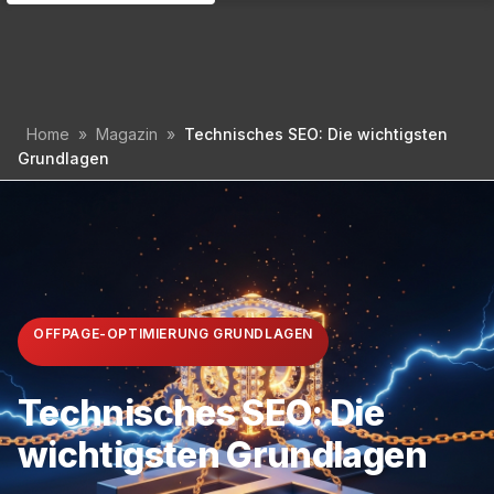
Inhalt
springen
Home
»
Magazin
»
Technisches SEO: Die wichtigsten
Grundlagen
OFFPAGE-OPTIMIERUNG GRUNDLAGEN
Technisches SEO: Die
wichtigsten Grundlagen