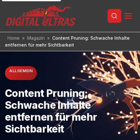
Inhalt
springen
Home
»
Magazin
»
Content Pruning: Schwache Inhalte
entfernen für mehr Sichtbarkeit
ALLGEMEIN
Content Pruning:
Schwache Inhalte
entfernen für mehr
Sichtbarkeit