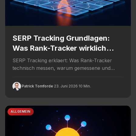
SERP Tracking Grundlagen:
Was Rank-Tracker wirklich
messen
SERP Tracking erklaert: Was Rank-Tracker
technisch messen, warum gemessene und
echte Rankings abweichen und wie
aussagekraeftig die Zahlen...
Patrick Tomforde
·
23. Juni 2026
·
10 Min.
ALLGEMEIN