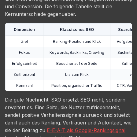
und Conversion. Die folgende Tabelle stellt die
Kernunterschiede gegenueber.
Dimension
Klassisches SEO
Search Ex
Ziel
Ranking-Position und Klick
Aufgabener
Fokus
Keywords, Backlinks, Crawling
Suchintent
Erfolgseinheit
Besucher auf der Seite
Zufriede
Zeithorizont
bis zum Klick
vom 
Kennzahl
Position, organischer Traffic
CTR, Verwe
Die gute Nachricht: SXO ersetzt SEO nicht, sondern
erweitert es. Eine Seite, die Nutzer zufriedenstellt,
sendet positive Verhaltenssignale zurueck und stuetzt
damit auch das Ranking. Vertrauen und Autoritaet, wie
sie der Beitrag zu
E-E-A-T als Google-Rankingsignal