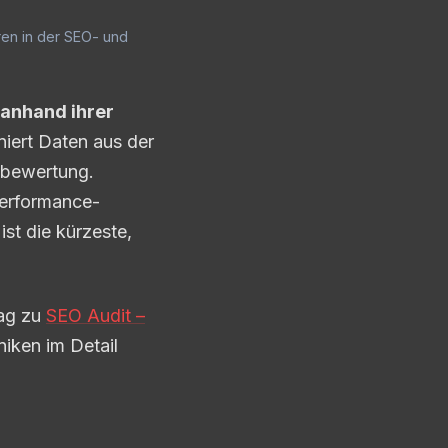
hren in der SEO- und
 anhand ihrer
iert Daten aus der
tbewertung.
 Performance-
ist die kürzeste,
rag zu
SEO Audit –
iken im Detail