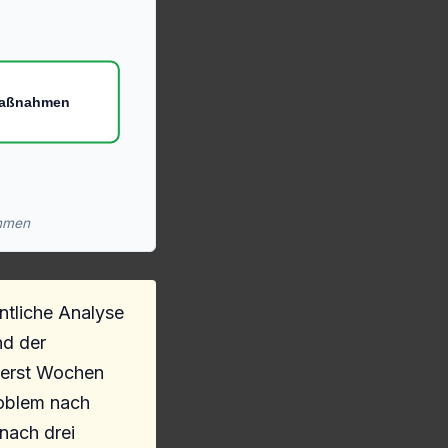
aßnahmen
ahmen
tliche Analyse
nd der
t erst Wochen
roblem nach
nach drei