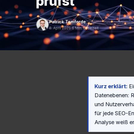
prüfst
Patrick Tomforde
8. April 2026
·
6 Min. Lesezeit
Kurz erklärt:
Ei
Datenebenen: Ra
und Nutzerverhal
für jede SEO-En
Analyse weiß er