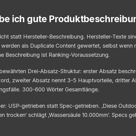
be ich gute Produktbeschreib
licht statt Hersteller-Beschreibung. Hersteller-Texte si
d werden als Duplicate Content gewertet, selbst wenn m
ne Beschreibung ist Ranking-Voraussetzung.
 bewährten Drei-Absatz-Struktur: erster Absatz beschr
rd, zweiter Absatz nennt 3-5 Hauptvorteile, dritter A
gsfälle. 300-600 Wörter Gesamtlänge.
ller: USP-getrieben statt Spec-getrieben. ‚Diese Outdoo
n trocken‘ schlägt ‚Wassersäule 10.000mm‘. Specs geh