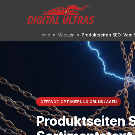
Inhalt
springen
Home
»
Magazin
»
Produktseiten SEO: Vom 
OFFPAGE-OPTIMIERUNG GRUNDLAGEN
Produktseiten 