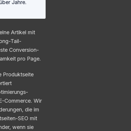
über Jahre.
lne Artikel mit
ong-Tail-
este Conversion-
amkeit pro Page.
e Produktseite
tiert
ptimierungs-
 E-Commerce. Wir
derungen, die im
tseiten-SEO mit
nder, wenn sie