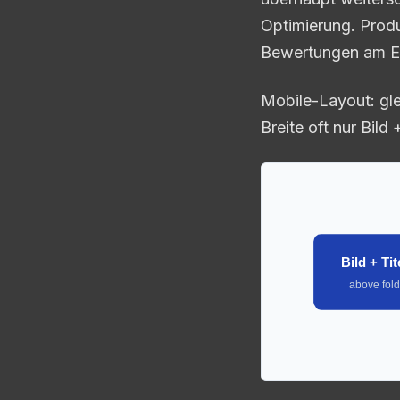
Optimierung. Produ
Bewertungen am En
Mobile-Layout: gle
Breite oft nur Bild 
Bild + Tit
above fol