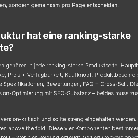
eiten, sondern gemeinsam pro Page entscheiden.
uktur hat eine ranking-starke
te?
gehören in jede ranking-starke Produktseite: Hauptbil
ke, Preis + Verfügbarkeit, Kaufknopf, Produktbeschr
e Spezifikationen, Bewertungen, FAQ + Cross-Sell. Die
sion-Optimierung mit SEO-Substanz – beides muss z
version-kritisch und sollte streng eingehalten werden. B
en above the fold. Diese vier Komponenten bestimmen
rollt – wer hier Reibung erzeugt, verliert Conversion v