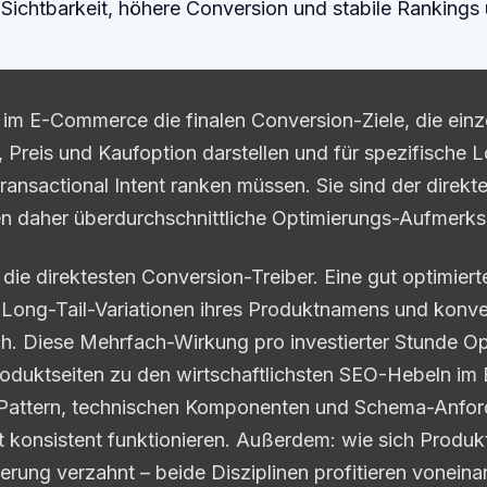
Sichtbarkeit, höhere Conversion und stabile Rankings 
 im E-Commerce die finalen Conversion-Ziele, die einze
, Preis und Kaufoption darstellen und für spezifische L
ransactional Intent ranken müssen. Sie sind der direkt
n daher überdurchschnittliche Optimierungs-Aufmerks
 die direktesten Conversion-Treiber. Eine gut optimiert
 Long-Tail-Variationen ihres Produktnamens und konver
ch. Diese Mehrfach-Wirkung pro investierter Stunde O
duktseiten zu den wirtschaftlichsten SEO-Hebeln im
s-Pattern, technischen Komponenten und Schema-Anfor
konsistent funktionieren. Außerdem: wie sich Produk
rung verzahnt – beide Disziplinen profitieren voneina