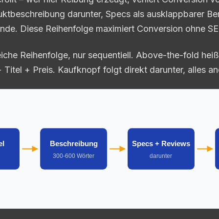
ktbeschreibung darunter, Specs als ausklappbarer Ber
de. Diese Reihenfolge maximiert Conversion ohne SE
iche Reihenfolge, nur sequentiell. Above-the-fold hei
+ Titel + Preis. Kaufknopf folgt direkt darunter, alles an
el
Beschreibung
Specs + Reviews
d
300-600 Wörter
darunter