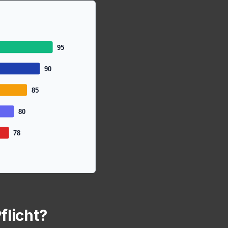
95
90
85
80
78
flicht?