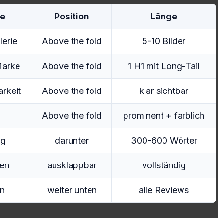
e
Position
Länge
lerie
Above the fold
5-10 Bilder
Marke
Above the fold
1 H1 mit Long-Tail
arkeit
Above the fold
klar sichtbar
Above the fold
prominent + farblich
ng
darunter
300-600 Wörter
nen
ausklappbar
vollständig
n
weiter unten
alle Reviews