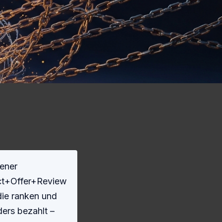
gener
uct+Offer+Review
die ranken und
ders bezahlt –