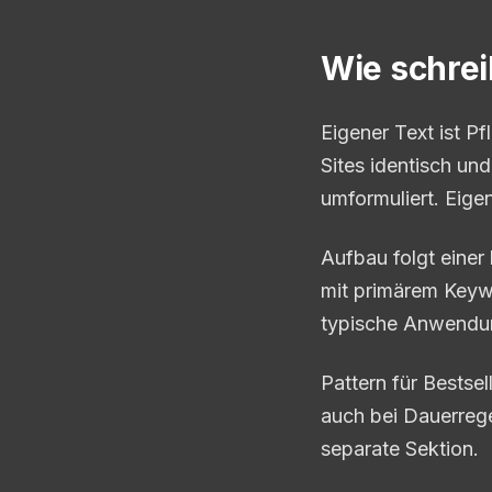
Wie schrei
Eigener Text ist Pf
Sites identisch un
umformuliert. Eige
Aufbau folgt einer
mit primärem Keywo
typische Anwendun
Pattern für Bestse
auch bei Dauerrege
separate Sektion.