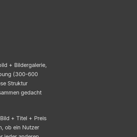
d + Bildergalerie,
eibung (300-600
se Struktur
usammen gedacht
ild + Titel + Preis
, ob ein Nutzer
or jeder anderen