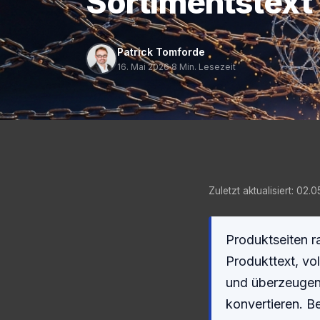
Sortimentstext
Patrick Tomforde
16. Mai 2026
·
8 Min. Lesezeit
Zuletzt aktualisiert: 02.
Produktseiten r
Produkttext, v
und überzeugend
konvertieren. B