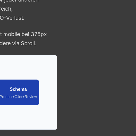
eich,
O-Verlust.
ßt mobile bei 375px
dere via Scroll.
Schema
Product+Offer+Review