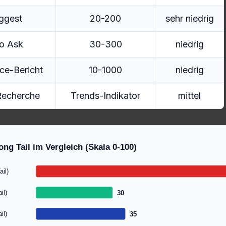
ggest
20-200
sehr niedrig
so Ask
30-300
niedrig
ce-Bericht
10-1000
niedrig
Recherche
Trends-Indikator
mittel
ong Tail im Vergleich (Skala 0-100)
il)
il)
30
il)
35