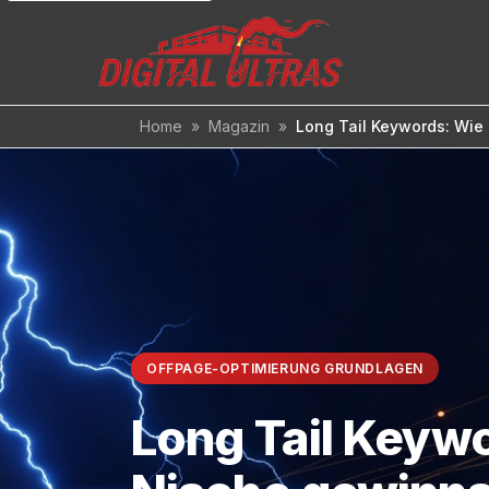
Inhalt
springen
Home
»
Magazin
»
Long Tail Keywords: Wie
OFFPAGE-OPTIMIERUNG GRUNDLAGEN
Long Tail Keywo