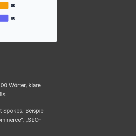
80
80
500 Wörter, klare
ls.
it Spokes. Beispiel
Commerce“, „SEO-