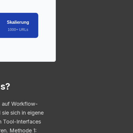
Skalierung
1000+ URLs
ds?
h auf Workflow-
sie sich in eigene
 Tool-Interfaces
ren. Methode 1: