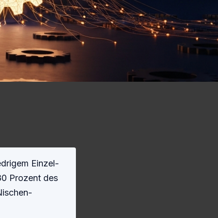
edrigem Einzel-
80 Prozent des
Nischen-