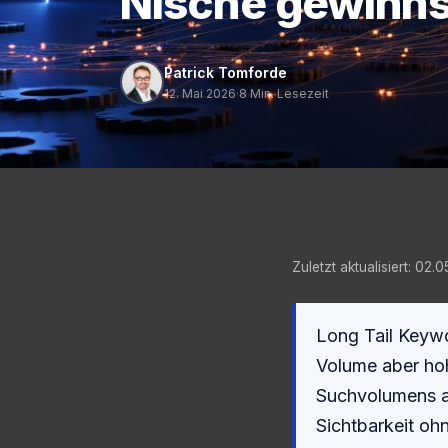
Nische gewinns
Patrick Tomforde
12. Mai 2026
·
8 Min. Lesezeit
Zuletzt aktualisiert: 02.
Long Tail Keywo
Volume aber ho
Suchvolumens au
Sichtbarkeit oh