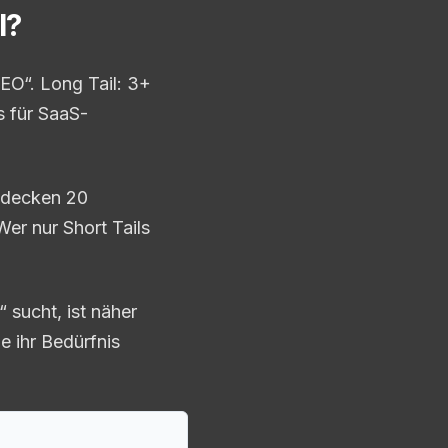
l?
EO“. Long Tail: 3+
s für SaaS-
s decken 20
er nur Short Tails
 sucht, ist näher
 ihr Bedürfnis