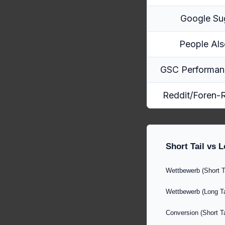
Google Su
People Al
GSC Performan
Reddit/Foren-
Short Tail vs L
Wettbewerb (Short Ta
Wettbewerb (Long Ta
Conversion (Short Ta