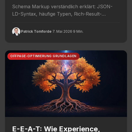
Schema Markup verständlich erklärt: JSON-
LD-Syntax, häufige Typen, Rich-Result-
Optionen und welche strukturierten Daten 2026
wirklich Sichtbarkeit bringen.
Patrick Tomforde
·
7. Mai 2026
·
9 Min.
OFFPAGE-OPTIMIERUNG GRUNDLAGEN
E-E-A-T: Wie Experience,