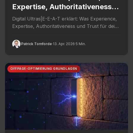
Expertise, Authoritativeness,
Trust ranken
Digital Ultras|E-E-A-T erklärt: Was Experience,
Expertise, Authoritativeness und Trust für dein
Google-Ranking bedeuten. Mit Checkliste für
Webseiten.
Patrick Tomforde
·
13. Apr. 2026
·
5 Min.
OFFPAGE-OPTIMIERUNG GRUNDLAGEN