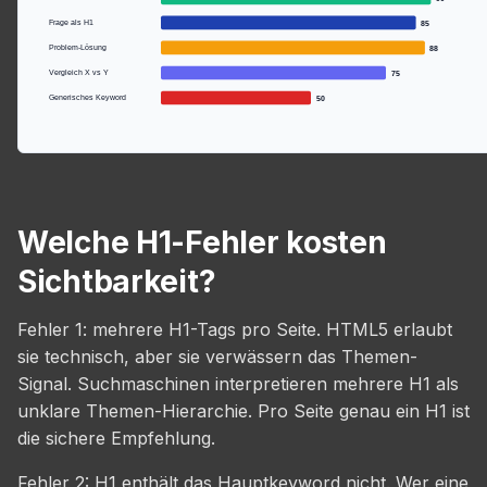
Frage als H1
85
Problem-Lösung
88
Vergleich X vs Y
75
Generisches Keyword
50
Welche H1-Fehler kosten
Sichtbarkeit?
Fehler 1: mehrere H1-Tags pro Seite. HTML5 erlaubt
sie technisch, aber sie verwässern das Themen-
Signal. Suchmaschinen interpretieren mehrere H1 als
unklare Themen-Hierarchie. Pro Seite genau ein H1 ist
die sichere Empfehlung.
Fehler 2: H1 enthält das Hauptkeyword nicht. Wer eine