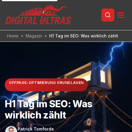
Inhalt
springen
Home
»
Magazin
»
H1 Tag im SEO: Was wirklich zählt
OFFPAGE-OPTIMIERUNG GRUNDLAGEN
H1 Tag im SEO: Was
wirklich zählt
Patrick Tomforde