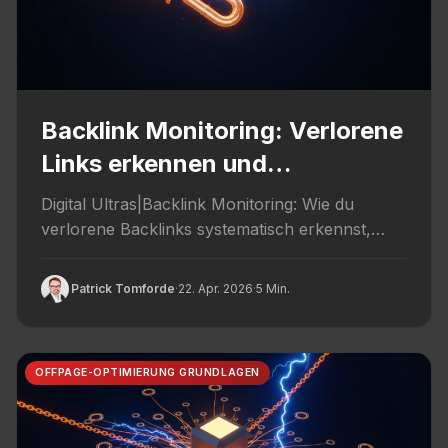
Backlink Monitoring: Verlorene
Links erkennen und
zurückholen
Digital Ultras|Backlink Monitoring: Wie du
verlorene Backlinks systematisch erkennst,
dokumentierst und durch Outreach
zurückgewinnst.
Patrick Tomforde
·
22. Apr. 2026
·
5 Min.
OFFPAGE-OPTIMIERUNG GRUNDLAGEN