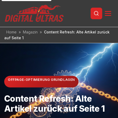
Inhalt
springen
Home
»
Magazin
»
Content Refresh: Alte Artikel zurück
auf Seite 1
OFFPAGE-OPTIMIERUNG GRUNDLAGEN
Content Refresh: Alte
Artikel zurück auf Seite 1