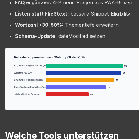
FAQ ergänzen:
4-8 neue Fragen aus PAA-Boxen
Listen statt Fließtext:
bessere Snippet-Eligibility
Wortzahl +30-50%:
Thementiefe erweitern
Schema-Update:
dateModified setzen
Refresh-Komponenten nach Wirkung (Skala 0-100)
FAQ-Erweiterung mit PAA-Fragen
90
Wortzahl +30-50%
88
Strukturelle Verbesserungen
80
Daten-Updates (Statistiken, Tools)
70
dateModified im Schema
50
Welche Tools unterstützen