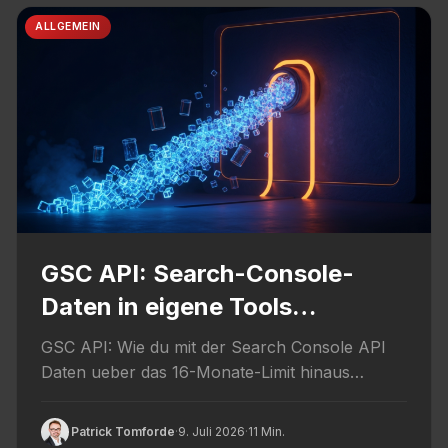
ALLGEMEIN
GSC API: Search-Console-
Daten in eigene Tools
exportieren
GSC API: Wie du mit der Search Console API
Daten ueber das 16-Monate-Limit hinaus
exportierst, nach BigQuery streamst...
Patrick Tomforde
·
9. Juli 2026
·
11 Min.