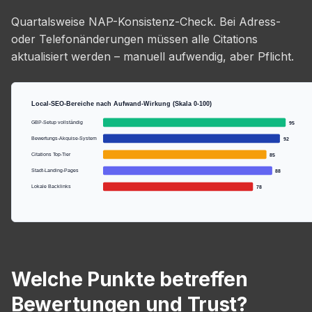
Quartalsweise NAP-Konsistenz-Check. Bei Adress-
oder Telefonänderungen müssen alle Citations
aktualisiert werden – manuell aufwendig, aber Pflicht.
Local-SEO-Bereiche nach Aufwand-Wirkung (Skala 0-100)
GBP-Setup vollständig
95
Bewertungs-Akquise-System
92
Citations Top-Tier
85
Stadt-Landing-Pages
88
Lokale Backlinks
78
Welche Punkte betreffen
Bewertungen und Trust?