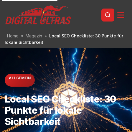
Inhalt
springen
Home
»
Magazin
»
Local SEO Checkliste: 30 Punkte für
lokale Sichtbarkeit
ALLGEMEIN
Local SEO Checkliste: 30
Punkte für lokale
Sichtbarkeit