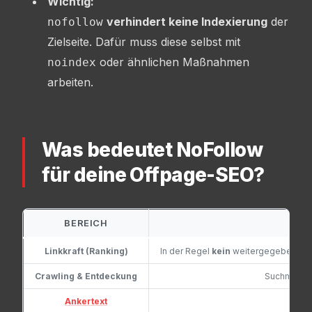
Wichtig:
verhindert keine Indexierung
der
nofollow
Zielseite. Dafür muss diese selbst mit
oder ähnlichen Maßnahmen
noindex
arbeiten.
Was bedeutet NoFollow
für deine Offpage-SEO?
BEREICH
Linkkraft (Ranking)
In der Regel
kein
weitergegebener Pa
Crawling & Entdeckung
Suchmasch
Ankertext