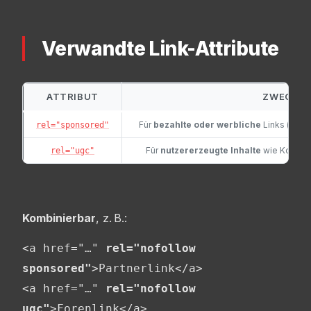
Verwandte Link-Attribute
ATTRIBUT
ZWECK
Für
bezahlte oder werbliche
Links (z. B. 
rel="sponsored"
Für
nutzererzeugte Inhalte
wie Komment
rel="ugc"
Kombinierbar
, z. B.:
<a href="…" 
rel="nofollow 
sponsored"
>Partnerlink</a>

<a href="…" 
rel="nofollow 
ugc"
>Forenlink</a>