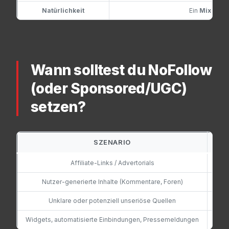
Natürlichkeit
Ein
Mix
aus F
Wann solltest du NoFollow
(oder Sponsored/UGC)
setzen?
SZENARIO
E
Affiliate-Links / Advertorials
rel
Nutzer-generierte Inhalte (Kommentare, Foren)
Unklare oder potenziell unseriöse Quellen
Widgets, automatisierte Einbindungen, Pressemeldungen
re