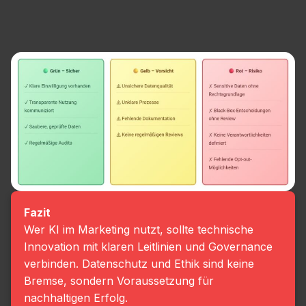
Fazit
Wer KI im Marketing nutzt, sollte technische
Innovation mit klaren Leitlinien und Governance
verbinden. Datenschutz und Ethik sind keine
Bremse, sondern Voraussetzung für
nachhaltigen Erfolg.