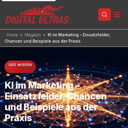
Inhalt
springen
Home
»
Magazin
»
KI im Marketing – Einsatzfelder,
Chancen und Beispiele aus der Praxis
GEO WISSEN
KI im Marketing –
Einsatzfelder, Chancen
und Beispiele aus der
Praxis