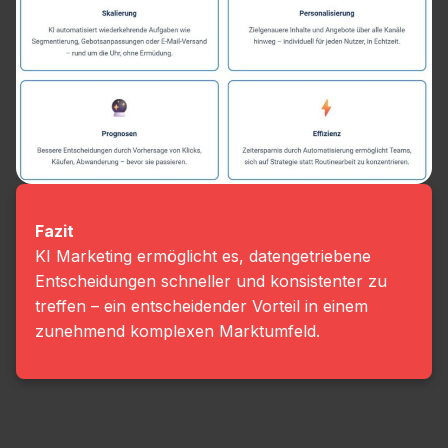
Fazit
KI Marketing ermöglicht es, datengetriebene
Entscheidungen schneller und konsistenter zu
treffen – ein entscheidender Vorteil in einem
zunehmend komplexen Marktumfeld.