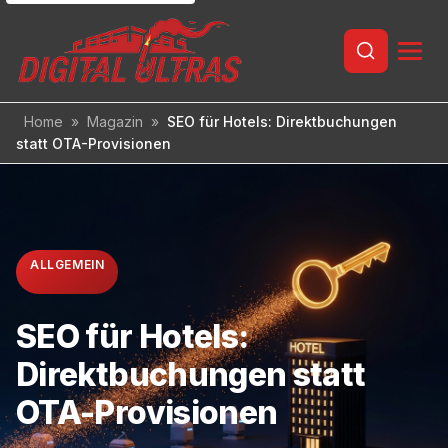
Inhalt
springen
Home
»
Magazin
»
SEO für Hotels: Direktbuchungen
statt OTA-Provisionen
ALLGEMEIN
SEO für Hotels:
Direktbuchungen statt
OTA-Provisionen