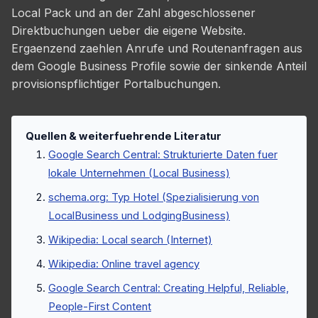
Local Pack und an der Zahl abgeschlossener
Direktbuchungen ueber die eigene Website.
Ergaenzend zaehlen Anrufe und Routenanfragen aus
dem Google Business Profile sowie der sinkende Anteil
provisionspflichtiger Portalbuchungen.
Quellen & weiterfuehrende Literatur
Google Search Central: Strukturierte Daten fuer
lokale Unternehmen (Local Business)
schema.org: Typ Hotel (Spezialisierung von
LocalBusiness und LodgingBusiness)
Wikipedia: Local search (Internet)
Wikipedia: Online travel agency
Google Search Central: Creating Helpful, Reliable,
People-First Content