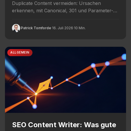
Duplicate Content vermeiden: Ursachen
erkennen, mit Canonical, 301 und Parameter-
Handling beheben und kuenftig vorbeugen,
ohne Penalty-Mythen.
Patrick Tomforde
·
16. Juli 2026
·
10 Min.
ALLGEMEIN
SEO Content Writer: Was gute