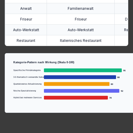
Anwalt
Familienanwalt
Friseur
Friseur
Dame
Auto-Werkstatt
Auto-Werkstatt
Reif
Restaurant
Italienisches Restaurant
P
Kategorie-Pattern nach Wirkung (Skala 0-100)
Spezifische Primärkategorie
95
3-5 thematisch verwandte Sekundärkategorien
88
Quartalsweise Aktualisierung
80
Nische-Spezialisierung
92
Hybrid bei mehreren Services
78