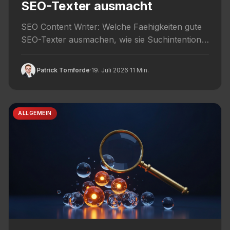
SEO-Texter ausmacht
SEO Content Writer: Welche Faehigkeiten gute
SEO-Texter ausmachen, wie sie Suchintention
und E-E-A-T treffen und wie KI sie...
Patrick Tomforde
·
19. Juli 2026
·
11 Min.
ALLGEMEIN