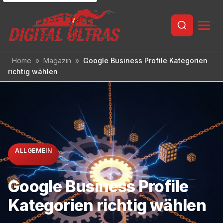
Inhalt
springen
Home
»
Magazin
»
Google Business Profile Kategorien
richtig wählen
ALLGEMEIN
Google Business Profile
Kategorien richtig wählen